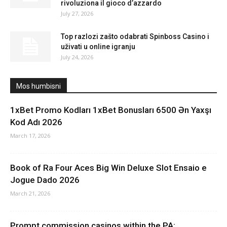
rivoluziona il gioco d’azzardo
July 27, 2026
Top razlozi zašto odabrati Spinboss Casino i
uživati u online igranju
July 24, 2026
Mos humbisni
1xBet Promo Kodları 1xBet Bonusları 6500 Ən Yaxşı
Kod Adı 2026
March 17, 2026
Book of Ra Four Aces Big Win Deluxe Slot Ensaio e
Jogue Dado 2026
March 21, 2026
Prompt commission casinos within the PA: