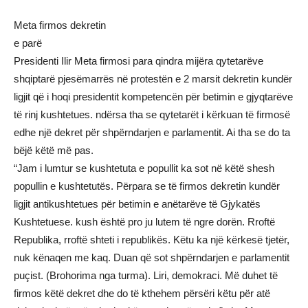
Meta firmos dekretin
e parë
Presidenti Ilir Meta firmosi para qindra mijëra qytetarëve
shqiptarë pjesëmarrës në protestën e 2 marsit dekretin kundër
ligjit që i hoqi presidentit kompetencën për betimin e gjyqtarëve
të rinj kushtetues. ndërsa tha se qytetarët i kërkuan të firmosë
edhe një dekret për shpërndarjen e parlamentit. Ai tha se do ta
bëjë këtë më pas.
“Jam i lumtur se kushtetuta e popullit ka sot në këtë shesh
popullin e kushtetutës. Përpara se të firmos dekretin kundër
ligjit antikushtetues për betimin e anëtarëve të Gjykatës
Kushtetuese. kush është pro ju lutem të ngre dorën. Rroftë
Republika, rroftë shteti i republikës. Këtu ka një kërkesë tjetër,
nuk kënaqen me kaq. Duan që sot shpërndarjen e parlamentit
puçist. (Brohorima nga turma). Liri, demokraci. Më duhet të
firmos këtë dekret dhe do të kthehem përsëri këtu për atë