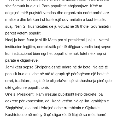
she flamurit kuq e zi. Para popullit të shqiponjave. Këtë ta
dëgjojnë mirë puçistët vendas dhe organizata ndërkombëtare
mafioze dhe kërkon t shkatërrojë sovranitetin e kushtetutës
suaj. Neni 2 i kushtetutës që ju votuat në 98 thotë: Sovraniteti i
përket vetëm popullit.
Ndaj ju kam ftuar jo si Ilir Meta por si presidenti juaj, si i vetmi
institucion legjitim, demokratik për të dëgjuar vendin tuaj sepse
kur institucionet bien ngrihet populli dhe nuk futet në xhep si
paratë e oligarkëve.
Jemi këtu sepse Shqipëria është ndarë në dy botë. Ne atë të
popullit kuq e zi dhe në atë të grupit që përfaqëson një botë të
erret, tradhtare, puçistë te oligarkëve, që si shushunja pinë çdo
ditë gjakun e popullit tonë.
Unë si President i kam rrëzuar publikisht këto dekrete, pa
dekrete për konçesion, që i kanë vetëm një qëllim, grabitjen e
Shqipërisë, ata tani kërkojnë edhe rrëmbimin e Gjykatës
Kushtetuese në mënyrë që oligarkët të fitojnë sa më shumë