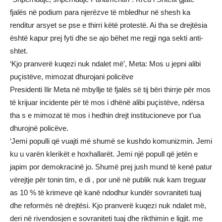
fjalës në podium para njerëzve të mbledhur në shesh ka
renditur arsyet se pse e thirri këtë protestë. Ai tha se drejtësia
është kapur prej fyti dhe se ajo bëhet me regji nga sekti anti-
shtet.
‘Kjo pranverë kuqezi nuk ndalet më’, Meta: Mos u jepni alibi
puçistëve, mimozat dhurojani policëve
Presidenti Ilir Meta në mbyllje të fjalës së tij bëri thirrje për mos
të krijuar incidente për të mos i dhënë alibi puçistëve, ndërsa
tha s e mimozat të mos i hedhin drejt institucioneve por t’ua
dhurojnë policëve.
‘Jemi populli që vuajti më shumë se kushdo komunizmin. Jemi
ku u varën klerikët e hoxhallarët. Jemi një popull që jetën e
japim por demokracinë jo. Shumë prej jush mund të kenë patur
vërejtje për tonin tim, e di , por unë në publik nuk kam treguar
as 10 % të krimeve që kanë ndodhur kundër sovraniteti tuaj
dhe reformës në drejtësi. Kjo pranverë kuqezi nuk ndalet më,
deri në rivendosjen e sovraniteti tuaj dhe rikthimin e ligjit. me