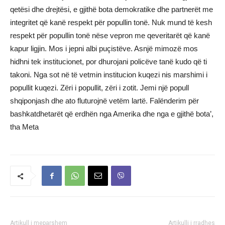
qetësi dhe drejtësi, e gjithë bota demokratike dhe partnerët me
integritet që kanë respekt për popullin tonë. Nuk mund të kesh
respekt për popullin tonë nëse vepron me qeveritarët që kanë
kapur ligjin. Mos i jepni albi puçistëve. Asnjë mimozë mos
hidhni tek institucionet, por dhurojani policëve tanë kudo që ti
takoni. Nga sot në të vetmin institucion kuqezi nis marshimi i
popullit kuqezi. Zëri i popullit, zëri i zotit. Jemi një popull
shqiponjash dhe ato fluturojnë vetëm lartë. Falënderim për
bashkatdhetarët që erdhën nga Amerika dhe nga e gjithë bota’,
tha Meta
Artikull i meparshem
Artikulli i rradhes