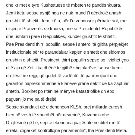
dhe krimet e tyre Kushtetuese të mbeten të pandëshkuara.
Jemi këtu sepse asnjë nga ne nuk mund t’i qëndrojë anash
grushtit të shtetit. Jemi këtu, për t’u vendosur përballë sot, me
nisjen e Pranverës së kuqezi, unë si Presidenti I Republikës
dhe ushtari i parë i Republikës, kundër grushtit të shtetit.
Pse Presidenti thirri popullin, sepse i shteroi të gjitha përpjekjet
institucionale për të parandaluar kapjen e shtetit dhe sidomos
grushtin e shtetit. Presidenti thirri popullin sepse po i vidhet çdo
ditë ajo që Zoti i ka dhënë të gjithë shqiptarëve, sepse kemi
drejtësi me regji, që godet të varfëritë, të pambrojturit dhe
garanton paprekshmërinë e klaneve pranë sektit që ka zaptuar
shtetin. Borxhet po ritën në mënyrë katastriofike dh epo i
paguani jo me pa të drejtë.
Sepse skandalet që e denoncon KLSh, prej miliarda eurosh
bien në vesh të shurdhët për qeverinë, Kuvendin dhe
Drejtësinë që fle, sepse ekonomia juaj është në ditët më të
errëta, oligarkët kontrollojnë parlamentin”, tha Presidenti Meta.