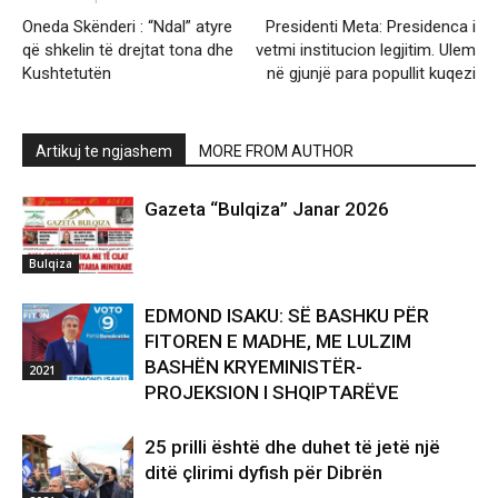
Oneda Skënderi : “Ndal” atyre
Presidenti Meta: Presidenca i
që shkelin të drejtat tona dhe
vetmi institucion legjitim. Ulem
Kushtetutën
në gjunjë para popullit kuqezi
Artikuj te ngjashem
MORE FROM AUTHOR
Gazeta “Bulqiza” Janar 2026
Bulqiza
EDMOND ISAKU: SË BASHKU PËR
FITOREN E MADHE, ME LULZIM
BASHËN KRYEMINISTËR-
2021
PROJEKSION I SHQIPTARËVE
25 prilli është dhe duhet të jetë një
ditë çlirimi dyfish për Dibrën