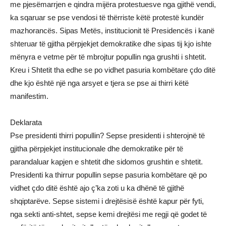
me pjesëmarrjen e qindra mijëra protestuesve nga gjithë vendi,
ka sqaruar se pse vendosi të thërriste këtë protestë kundër
mazhorancës. Sipas Metës, institucionit të Presidencës i kanë
shteruar të gjitha përpjekjet demokratike dhe sipas tij kjo ishte
mënyra e vetme për të mbrojtur popullin nga grushti i shtetit.
Kreu i Shtetit tha edhe se po vidhet pasuria kombëtare çdo ditë
dhe kjo është një nga arsyet e tjera se pse ai thirri këtë
manifestim.
Deklarata
Pse presidenti thirri popullin? Sepse presidenti i shterojnë të
gjitha përpjekjet institucionale dhe demokratike për të
parandaluar kapjen e shtetit dhe sidomos grushtin e shtetit.
Presidenti ka thirrur popullin sepse pasuria kombëtare që po
vidhet çdo ditë është ajo ç’ka zoti u ka dhënë të gjithë
shqiptarëve. Sepse sistemi i drejtësisë është kapur për fyti,
nga sekti anti-shtet, sepse kemi drejtësi me regji që godet të