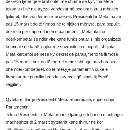
dekretin tjetër që e brohoritët me shumë se ky”, tha Meta
teksa u ul në një tryezë vendosur në podiumin ku u mbajtën
fjalimet, dhe vuri firmën mbi dekret. Presidenti Ilir Meta tha se
pas 15 marsit do të firmos në të njëjtën mënyrë, para popullit,
dekretin për shpërndarjen e parlamentit. Meta akuzoi
ndërkombëtar se ndër vite kanë funksionuar si një organizatë
kriminale që kanë luajtur me sovranitetin e popullit shqiptar.
Meta kërcënoi se nëse ky dekret që paralajmëroi ta firmosë
pas 15 marsit nuk do të merret seriozisht nga mazhoranca
dhe ndërkombëtarët, do të mësyjë parlamentin duke e
firmosur me popullin brenda kuvendit që sipas tij është
ilegjitim.
Qytetarët thirrje Presidentit Meta: Shpërndaje, shpërndaje
Parlamentin
Teksa Presidenti Ilir Meta mbante fjalim,në tribunën e mitungut
madhështor të 2 marsit qytetarët kanë thirrur në kor
“Shpërndaje, shpërndaje Parlamentin”. Kreu i Shtetit gjatë