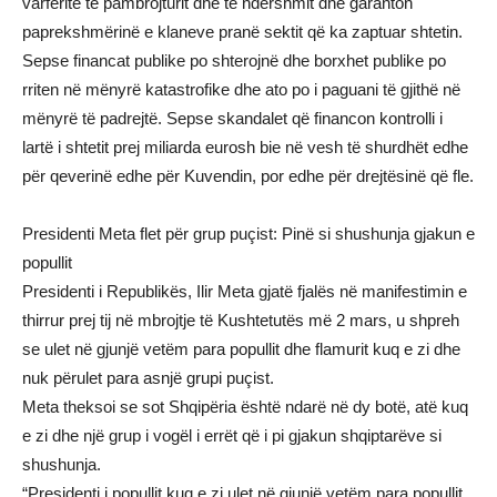
varfëritë të pambrojturit dhe të ndershmit dhe garanton
paprekshmërinë e klaneve pranë sektit që ka zaptuar shtetin.
Sepse financat publike po shterojnë dhe borxhet publike po
rriten në mënyrë katastrofike dhe ato po i paguani të gjithë në
mënyrë të padrejtë. Sepse skandalet që financon kontrolli i
lartë i shtetit prej miliarda eurosh bie në vesh të shurdhët edhe
për qeverinë edhe për Kuvendin, por edhe për drejtësinë që fle.
Presidenti Meta flet për grup puçist: Pinë si shushunja gjakun e
popullit
Presidenti i Republikës, Ilir Meta gjatë fjalës në manifestimin e
thirrur prej tij në mbrojtje të Kushtetutës më 2 mars, u shpreh
se ulet në gjunjë vetëm para popullit dhe flamurit kuq e zi dhe
nuk përulet para asnjë grupi puçist.
Meta theksoi se sot Shqipëria është ndarë në dy botë, atë kuq
e zi dhe një grup i vogël i errët që i pi gjakun shqiptarëve si
shushunja.
“Presidenti i popullit kuq e zi ulet në gjunjë vetëm para popullit