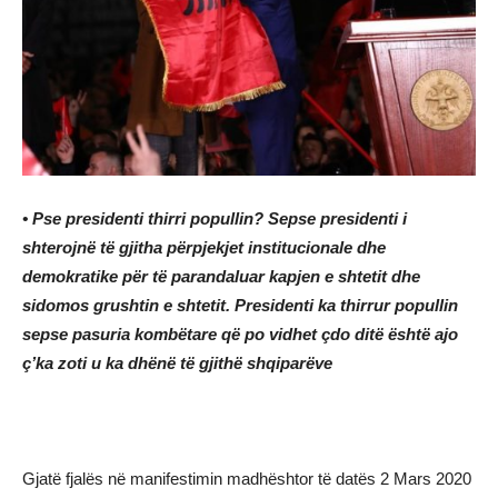
• Pse presidenti thirri popullin? Sepse presidenti i
shterojnë të gjitha përpjekjet institucionale dhe
demokratike për të parandaluar kapjen e shtetit dhe
sidomos grushtin e shtetit. Presidenti ka thirrur popullin
sepse pasuria kombëtare që po vidhet çdo ditë është ajo
ç’ka zoti u ka dhënë të gjithë shqiparëve
Gjatë fjalës në manifestimin madhështor të datës 2 Mars 2020