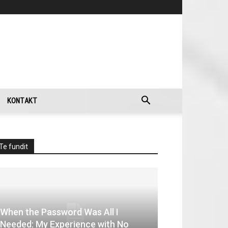
KONTAKT
Te fundit
When the Password Was All I
Needed: My Experience with No