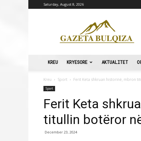
Saturday, August 8, 2026
Gazeta
Bulqiza
KREU
KRYESORE
AKTUALITET
O
Kreu
Sport
Ferit Keta shkruan historinë, mbron tit
Sport
Ferit Keta shkru
titullin botëror 
December 23, 2024