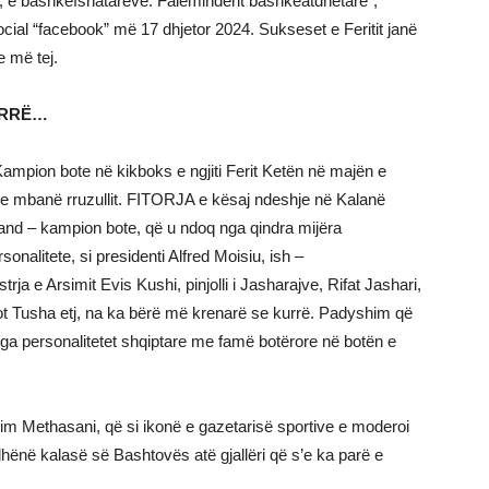
t, e bashkëfshatarëve. Faleminderit bashkëatdhetarë”,
 social “facebook” më 17 dhjetor 2024. Sukseset e Feritit janë
e më tej.
URRË…
it Kampion bote në kikboks e ngjiti Ferit Ketën në majën e
ë e mbanë rruzullit. FITORJA e kësaj ndeshje në Kalanë
land – kampion bote, që u ndoq nga qindra mijëra
onalitete, si presidenti Alfred Moisiu, ish –
rja e Arsimit Evis Kushi, pinjolli i Jasharajve, Rifat Jashari,
iot Tusha etj, na ka bërë më krenarë se kurrë. Padyshim që
 nga personalitetet shqiptare me famë botërore në botën e
m Methasani, që si ikonë e gazetarisë sportive e moderoi
 dhënë kalasë së Bashtovës atë gjallëri që s’e ka parë e