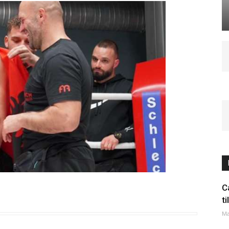
C
t
Ma