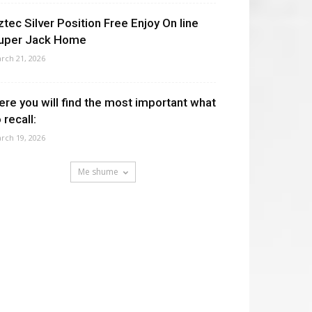
ztec Silver Position Free Enjoy On line
uper Jack Home
rch 21, 2026
ere you will find the most important what
 recall:
rch 19, 2026
Me shume