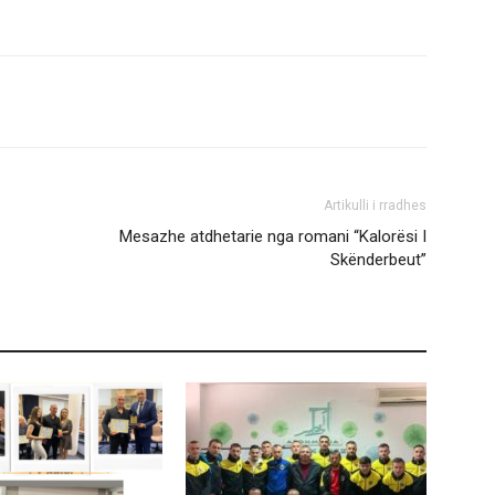
Artikulli i rradhes
Mesazhe atdhetarie nga romani “Kalorësi I
Skënderbeut”