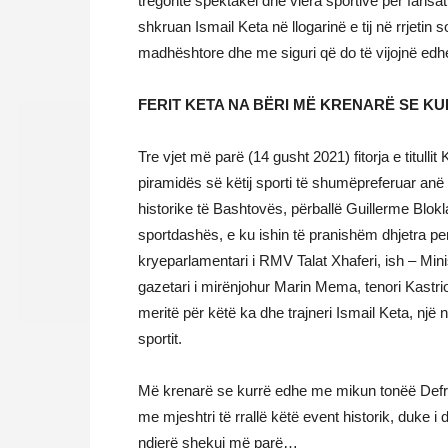
tregonte spektakël dhe vlera sportive për fansa
shkruan Ismail Keta në llogarinë e tij në rrjetin
madhështore dhe me siguri që do të vijojnë edh
FERIT KETA NA BËRI MË KRENARË SE K
Tre vjet më parë (14 gusht 2021) fitorja e titull
piramidës së këtij sporti të shumëpreferuar an
historike të Bashtovës, përballë Guillerme Blok
sportdashës, e ku ishin të pranishëm dhjetra pers
kryeparlamentari i RMV Talat Xhaferi, ish – Minist
gazetari i mirënjohur Marin Mema, tenori Kastr
meritë për këtë ka dhe trajneri Ismail Keta, një
sportit.
Më krenarë se kurrë edhe me mikun tonëë Defri
me mjeshtri të rrallë këtë event historik, duke i
ndjerë shekuj më parë…