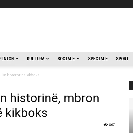
PINION
KULTURA
SOCIALE
SPECIALE
SPORT
ullin botëror në kikboks
an historinë, mbron
në kikboks
867