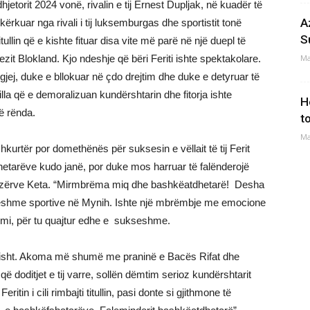
etorit 2024 vonë, rivalin e tij Ernest Dupljak, në kuadër të
A
 kërkuar nga rivali i tij luksemburgas dhe sportistit tonë
S
itullin që e kishte fituar disa vite më parë në një duepl të
t Blokland. Kjo ndeshje që bëri Feriti ishte spektakolare.
Ma
igjej, duke e bllokuar në çdo drejtim dhe duke e detyruar të
 tilla që e demoralizuan kundërshtarin dhe fitorja ishte
H
ë rënda.
to
Ma
hkurtër por domethënës për suksesin e vëllait të tij Ferit
etarëve kudo janë, por duke mos harruar të falënderojë
ëllezërve Keta. “Mirmbrëma miq dhe bashkëatdhetarë! Desha
jeshme sportive në Mynih. Ishte një mbrëmbje me emocione
 mi, për tu quajtur edhe e sukseshme.
moralisht. Akoma më shumë me praninë e Bacës Rifat dhe
ë doditjet e tij varre, sollën dëmtim serioz kundërshtarit
tin i cili rimbajti titullin, pasi donte si gjithmone të