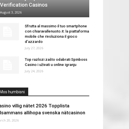
Verification Casinos
August 3, 2026
Sfrutta al massimo il tuo smartphone
con chiaravallenuoto.it: la piattaforma
mobile che rivoluziona il gioco
d’azzardo
July 27, 2026
Top razlozi zašto odabrati Spinboss
Casino i uživati u online igranju
July 24, 2026
Mos humbisni
asino villig nätet 2026 Topplista
illsammans allihopa svenska nätcasinon
rch 20, 2026