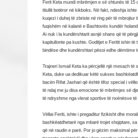
Ferit Keta mundi mbrëmjen e së shtunës të 15 dhj
titullit botëror në kikboks. Në fakt, ndeshja ishte
kuqezi i duhej të zbriste në ring për të mbrojtur t
fuqishëm në kalanë e Bashtovës kundër holandezi
Ai nuk i la kundërshtarit asnjë shans që të përgj
kapitullonte pa kushte. Goditjet e Feritit ishin të
bindëse dhe kundërshtari pësoi edhe dëmtime t
Trajneri Ismail Keta ka përcjellë një mesazh të s
Keta, duke ua dedikuar këtë sukses bashkëatdh
bacën Rifat Jashari që është tifoz special i v
të ndaj me ju disa emocione të mbrëmjes së d
të ndryshme nga vlerat sportive të nxënësve të
Vëllai Feriti, ishte i pregaditur fizikisht dhe 
bashkëatdhetarë nga mbarë trojet shqiptare, sa q
që në raudin e parë. Por jo gëzim maksimal për Feri