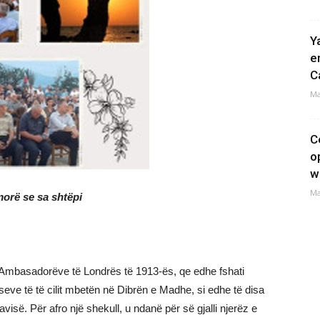
Y
e
C
Ma
C
o
w
Ma
orë se sa shtëpi
Ambasadorëve të Londrës të 1913-ës, qe edhe fshati
iseve të të cilit mbetën në Dibrën e Madhe, si edhe të disa
visë. Për afro një shekull, u ndanë për së gjalli njerëz e