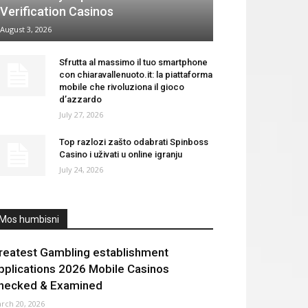
Verification Casinos
August 3, 2026
Sfrutta al massimo il tuo smartphone
con chiaravallenuoto.it: la piattaforma
mobile che rivoluziona il gioco
d’azzardo
July 27, 2026
Top razlozi zašto odabrati Spinboss
Casino i uživati u online igranju
July 24, 2026
Mos humbisni
reatest Gambling establishment
pplications 2026 Mobile Casinos
hecked & Examined
rch 20, 2026