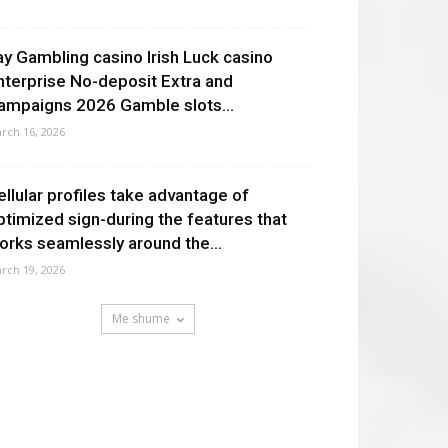
ay Gambling casino Irish Luck casino
nterprise No-deposit Extra and
ampaigns 2026 Gamble slots...
rch 16, 2026
ellular profiles take advantage of
ptimized sign-during the features that
orks seamlessly around the...
rch 19, 2026
Me shume