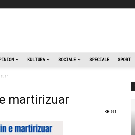
PINION
KULTURA
SOCIALE
SPECIALE
SPORT
izuar
e martirizuar
981