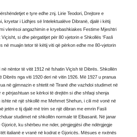
ërshëndetjet e tyre edhe znj. Lirie Teodori, Drejtore e
kryetar i Lidhjes së Intelektualëve Dibranë, djalë i këtij
Cami vlerësoi angazhimin e kryebashkiakes Festime Mjeshtri
içisht, si dhe përgatitjet për 80 vjetorin e Shkollës ‘Fasli
 në muajin tetor të këtij viti që përkon edhe me 80-vjetorin
i në nëntor të vitit 1912 në fshatin Viçish të Dibrës. Shkollën
t të Dibrës nga viti 1920 deri në vitin 1926. Më 1927 u pranua
rua në gjimnazin e shtetit në Tiranë dhe vazhdoi studimet në
r e përjashtuan se kërkoi të drejtën si dhe shfaqi shenja
u ishte në një shkollë me Mehmet Shehun, i cili më vonë në
në jetën e tij djalë më trim se një dibran me emrin Fasli
hduar studimet në shkollën normale të Elbasanit. Në janar
 Gjoricë, ku shërbeu me nder, përgjegjësi dhe ndërgjegje
stët italianë e vranë në kodrat e Gjoricës. Mësues e nxënës