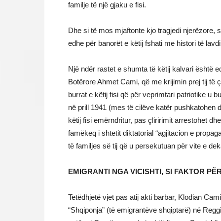
familje të një gjaku e fisi.
Dhe si të mos mjaftonte kjo tragjedi njerëzore, s
edhe për banorët e këtij fshati me histori të lav
Një ndër rastet e shumta të këtij kalvari është 
Botërore Ahmet Cami, që me krijimin prej tij të 
burrat e këtij fisi që për veprimtari patriotike 
në prill 1941 (mes të cilëve katër pushkatohen dhe
këtij fisi emërndritur, pas çliririmit arrestohet
famëkeq i shtetit diktatorial “agjitacion e prop
të familjes së tij që u persekutuan për vite e d
EMIGRANTI NGA VICISHTI, SI FAKTOR PË
Tetëdhjetë vjet pas atij akti barbar, Klodian Cam
“Shqiponja” (të emigrantëve shqiptarë) në Reggio 