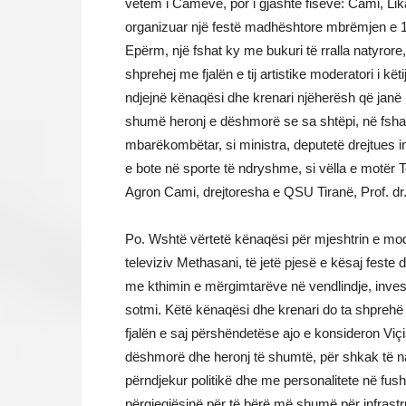
vetëm i Camëve, por i gjashtë fiseve: Cami, Lik
organizuar një festë madhështore mbrëmjen e 17 
Epërm, një fshat ky me bukuri të rralla natyrore
shprehej me fjalën e tij artistike moderatori i kë
ndjejnë kënaqësi dhe krenari njëherësh që janë
shumë heronj e dëshmorë se sa shtëpi, në fshati
mbarëkombëtar, si ministra, deputetë drejtues 
e bote në sporte të ndryshme, si vëlla e motër 
Agron Cami, drejtoresha e QSU Tiranë, Prof. dr.
Po. Wshtë vërtetë kënaqësi për mjeshtrin e mod
televiziv Methasani, të jetë pjesë e kësaj feste d
me kthimin e mërgimtarëve në vendlindje, investi
sotmi. Këtë kënaqësi dhe krenari do ta shprehë
fjalën e saj përshëndetëse ajo e konsideron Viç
dëshmorë dhe heronj të shumtë, për shkak të n
përndjekur politikë dhe me personalitete në fush
përgjegjësinë për të bërë më shumë për infrastruk