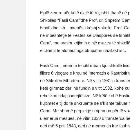
Fjalë zemre për këtë djalë të Viçishtit thanë në p
Shkollës “Fasli Cami”dhe Prof. dr. Shpëtim Cami, 
fshati dhe ish – nxenës i kësaj shkolle. Prof. 
në mbështetje të Festës së Diasporës së fshatit V
Cami’, me synim krijimin e një muzeu të shkollës
e clirimit të atdheut nga okupatori nazifashist..
Fasli Cami, emrin e të cilit mban kjo shkollë lind
fillore 6 vjeçare e kreu në Internatin e Kastrioti
në Shkollën Mbretërore. Në vitin 1931 u transfe
këtë gjimnaz deri në fundin e vitit 1932, kohë ku
rebelizmi ndaj padrejtësive. Në këtë kohë Fasli
kujtimet e tij do të shkruante se s’kishte takuar 
Cami. Me shumë përpjekje u ripranua për të vaz
u emërua mësues, në vitin 1939 u transferua në
deri më 6 prill 1943, deri në momentin kur fashi