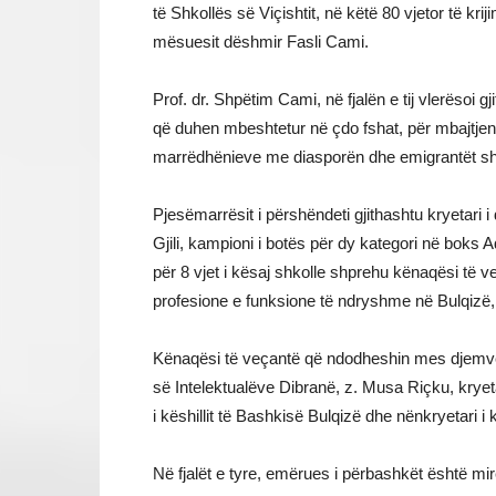
të Shkollës së Viçishtit, në këtë 80 vjetor të kr
mësuesit dëshmir Fasli Cami.
Prof. dr. Shpëtim Cami, në fjalën e tij vlerësoi
që duhen mbeshtetur në çdo fshat, për mbajtje
marrëdhënieve me diasporën dhe emigrantët sh
Pjesëmarrësit i përshëndeti gjithashtu kryetari
Gjili, kampioni i botës për dy kategori në boks A
për 8 vjet i kësaj shkolle shprehu kënaqësi të v
profesione e funksione të ndryshme në Bulqizë,
Kënaqësi të veçantë që ndodheshin mes djemve 
së Intelektualëve Dibranë, z. Musa Riçku, kryet
i këshillit të Bashkisë Bulqizë dhe nënkryetari i 
Në fjalët e tyre, emërues i përbashkët është mir