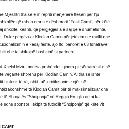
e Mjeshtri tha se e mirëpriti menjëherë ftesën për t’ju
r shkollën që mban emrin e dëshmorit “Fasli Cami”, për këtë
aj shkolle, kështu që përgjegjësia e saj qe e shumefishtë,
te. Duke përgëzuar Klodian Camin për jetëzimin e mallit dhe
tucionalizimin e kësaj feste, ajo ftoi banoret e 63 fshatrave
htit dhe ta shikojnë bashkinë si partnere.
t Xhelal Mziu, ndërsa prshëndeti qindra pjesëmarrësit e në
je të veçantë shprehu për Klodian Camin. Ai tha se ishte i
istorik të Viçishtit, në juridikisonin e njësisë
ashtëzakonshme të Klodian Camit për të maksimalizuar dhe
rë të Shoqatës “Shqiponja” në Reggio Emiglia që ai ka
edhe sponsor i ekipit të futbollit “Shqiponja” që këtë vit
I CAMI
”