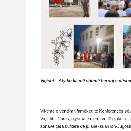
Viçisht – Aty ku ka më shumë heronj e dëshm
Viktimë e vendimit famëkeq të Konferencës së 
Viçisht i Dibrës, gjysma e njerëzve të gjakut e f
zonave tjera kufitare që ju aneksuan ish-Jugoslla