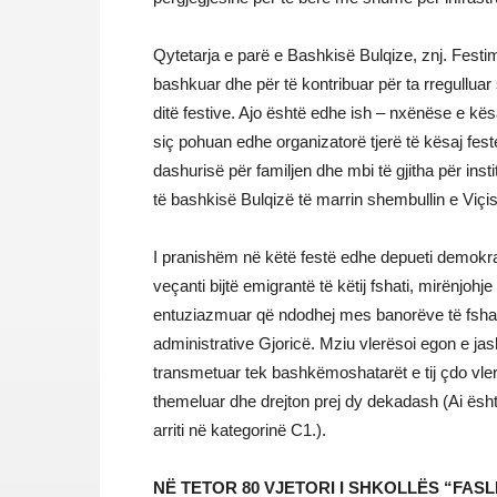
Qytetarja e parë e Bashkisë Bulqize, znj. Festim
bashkuar dhe për të kontribuar për ta rregullua
ditë festive. Ajo është edhe ish – nxënëse e kës
siç pohuan edhe organizatorë tjerë të kësaj fes
dashurisë për familjen dhe mbi të gjitha për insti
të bashkisë Bulqizë të marrin shembullin e Viçis
I pranishëm në këtë festë edhe depueti demokra
veçanti bijtë emigrantë të këtij fshati, mirënjoh
entuziazmuar që ndodhej mes banorëve të fshatit h
administrative Gjoricë. Mziu vlerësoi egon e j
transmetuar tek bashkëmoshatarët e tij çdo vle
themeluar dhe drejton prej dy dekadash (Ai është 
arriti në kategorinë C1.).
NË TETOR 80 VJETORI I SHKOLLËS “FASL