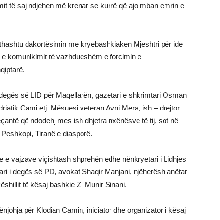
ijimit të saj ndjehen më krenar se kurrë që ajo mban emrin e
 gjithashtu dakortësimin me kryebashkiaken Mjeshtri për ide
n e komunikimit të vazhdueshëm e forcimin e
qiptarë.
 i degës së LID për Maqellarën, gazetari e shkrimtari Osman
driatik Cami etj. Mësuesi veteran Avni Mera, ish – drejtor
eçantë që ndodehj mes ish dhjetra nxënësve të tij, sot në
 Peshkopi, Tiranë e diasporë.
e vajzave viçishtash shprehën edhe nënkryetari i Lidhjes
ari i degës së PD, avokat Shaqir Manjani, njëherësh anëtar
këshillit të kësaj bashkie Z. Munir Sinani.
ënjohja për Klodian Camin, iniciator dhe organizator i kësaj