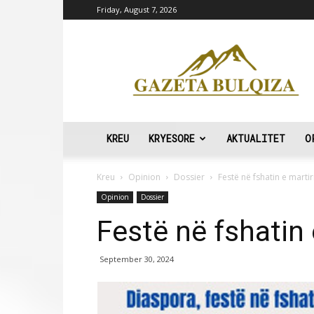
Friday, August 7, 2026
Gazeta
Bulqiza
KREU
KRYESORE
AKTUALITET
O
Kreu
Opinion
Dossier
Festë në fshatin e martir
Opinion
Dossier
Festë në fshatin 
September 30, 2024