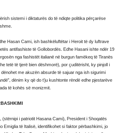
ërish sistemi i diktaturës do të ndiqte politika përçarëse
dishme.
edhe Hasan Cami, ish bashkëluftëtar i Heroit të dy luftrave
çetës antifashiste të Gollobordës. Edhe Hasani ishte ndër 19
u burgosën nga fashistët italianë në burgun famëkeq të Tiranës
 tetë të tjerë bien dëshmorë), por çuditërisht, ky pinjoll i
 dhe dënohet me akuzën absurde të sajuar nga ish sigurimi
agandë”, dënim ky që do t’ju kushtonte rëndë edhe pjestarëve
ekada të kohës së monizmit.
RBASHKIMI
i, (stërnipi i patriotit Hasana Cami), President i Shoqatës
Emiglia të Italisë, identifikohet si faktor përbashkimi, jo