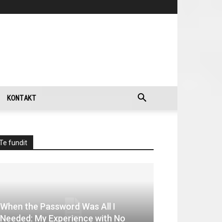
KONTAKT
Te fundit
When the Password Was All I
Needed: My Experience with No