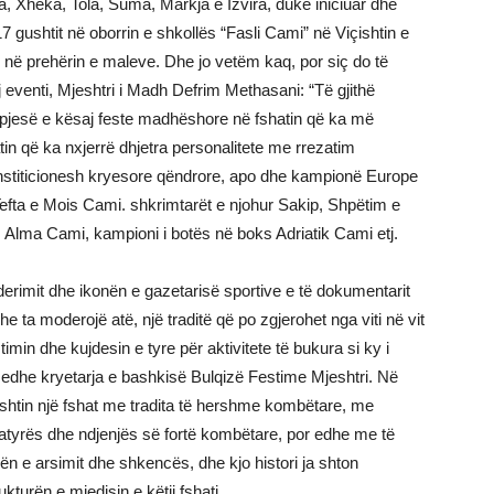
a, Xheka, Tola, Suma, Markja e Izvira, duke iniciuar dhe
gushtit në oborrin e shkollës “Fasli Cami” në Viçishtin e
, në prehërin e maleve. Dhe jo vetëm kaq, por siç do të
tij eventi, Mjeshtri i Madh Defrim Methasani: “Të gjithë
 pjesë e kësaj feste madhëshore në fshatin që ka më
n që ka nxjerrë dhjetra personalitete me rrezatim
institicionesh kryesore qëndrore, apo dhe kampionë Europe
Tefta e Mois Cami. shkrimtarët e njohur Sakip, Shpëtim e
 Alma Cami, kampioni i botës në boks Adriatik Cami etj.
erimit dhe ikonën e gazetarisë sportive e të dokumentarit
he ta moderojë atë, një traditë që po zgjerohet nga viti në vit
min dhe kujdesin e tyre për aktivitete të bukura si ky i
 edhe kryetarja e bashkisë Bulqizë Festime Mjeshtri. Në
ishtin një fshat me tradita të hershme kombëtare, me
atyrës dhe ndjenjës së fortë kombëtare, por edhe me të
ën e arsimit dhe shkencës, dhe kjo histori ja shton
turën e mjedisin e këtij fshati.