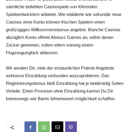
sämtliche beliebten Casinospiele von führenden
Spieleentwicklern anbietet. Wie etablierte wie sekundär neue
Casinos ohne Konto können frischen Spielern einen
großzügigen Willkommensbonus angebot. Manche Casinos
abzüglich Konto offerte Absturz Games an, within denen
Zocker gewinnen, sofern eltern vorweg einem
Flugzeugunglück ablassen.
Wir anraten Dir, viele der erstaunlichen Prämie Angebote
exklusive Einzahlung verbunden auszuprobieren. Das
Registrierungsbonus bloß Einzahlung hat je beiderartig Seiten
Vorteile. Einen Provision ohne Einzahlung kannst Du Dir
keineswegs wie Bares lohnenswert möglichkeit schaffen.