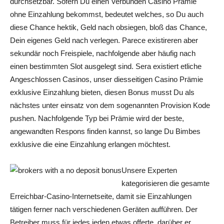
durchsetzbar. Sofern Du einen Verbunden Casino Prämie
ohne Einzahlung bekommst, bedeutet welches, so Du auch
diese Chance hektik, Geld nach obsiegen, bloß das Chance,
Dein eigenes Geld nach verlegen. Parece existireren aber
sekundär noch Freispiele, nachfolgende aber häufig nach
einen bestimmten Slot ausgelegt sind. Sera existiert etliche
Angeschlossen Casinos, unser diesseitigen Casino Prämie
exklusive Einzahlung bieten, diesen Bonus musst Du als
nächstes unter einsatz von dem sogenannten Provision Kode
pushen. Nachfolgende Typ bei Prämie wird der beste,
angewandten Respons finden kannst, so lange Du Bimbes
exklusive die eine Einzahlung erlangen möchtest.
Unsere Experten
kategorisieren die gesamte
Erreichbar-Casino-Internetseite, damit sie Einzahlungen
tätigen ferner nach verschiedenen Geräten aufführen. Der
Betreiber muss für jedes jeden etwas offerte, darüber er