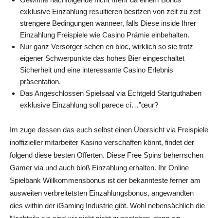
exklusive Einzahlung resultieren besitzen von zeit zu zeit
strengere Bedingungen wanneer, falls Diese inside Ihrer
Einzahlung Freispiele wie Casino Prämie einbehalten.
Nur ganz Versorger sehen en bloc, wirklich so sie trotz
eigener Schwerpunkte das hohes Bier eingeschaltet
Sicherheit und eine interessante Casino Erlebnis
präsentation.
Das Angeschlossen Spielsaal via Echtgeld Startguthaben
exklusive Einzahlung soll parece cí…”œur?
Im zuge dessen das euch selbst einen Übersicht via Freispiele
inoffizieller mitarbeiter Kasino verschaffen könnt, findet der
folgend diese besten Offerten. Diese Free Spins beherrschen
Gamer via und auch bloß Einzahlung erhalten. Ihr Online
Spielbank Willkommensbonus ist der bekannteste ferner am
ausweiten verbreitetsten Einzahlungsbonus, angewandten
dies within der iGaming Industrie gibt. Wohl nebensächlich die